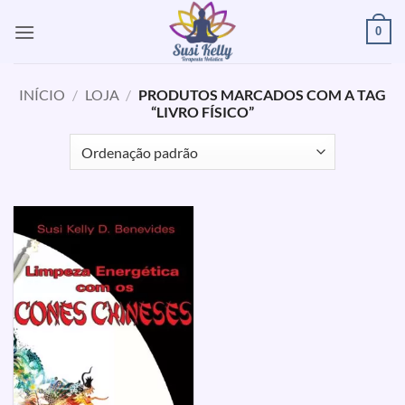
Skip
0
to
content
INÍCIO
/
LOJA
/
PRODUTOS MARCADOS COM A TAG
“LIVRO FÍSICO”